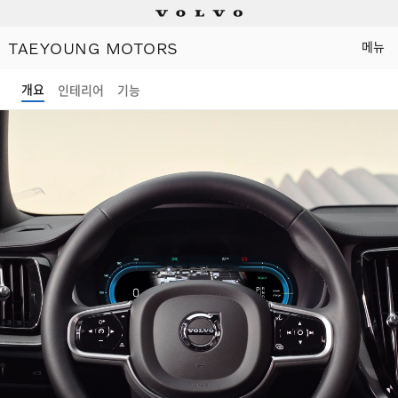
TAEYOUNG MOTORS
메뉴
Electric
개요
인테리어
기능
Plug-in hybrids
Mild hybrids
상담/시승신청
세일즈 컨설턴트
전시장 찾기
인증 중고차