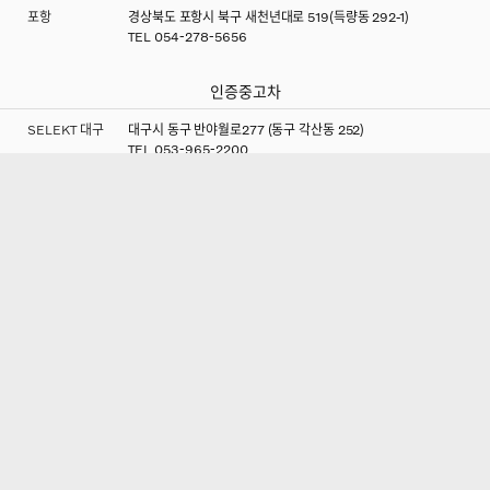
포항
경상북도 포항시 북구 새천년대로 519(득량동 292-1)
TEL
054-278-5656
인증중고차
SELEKT 대구
대구시 동구 반야월로277 (동구 각산동 252)
TEL
053-965-2200
Korea
Copyright © 2026 Volvo Car Corporation
(TAEYOUNG MOTORS).
본 사이트는 Chrome 브라우저에 최적화되어 있습니다.
(주)태영모터스ㅣ 대표이사 : 김용수 |
대구광역시 수성구 청수로 71 ㅣ
사업자등록번호 : 514-81-18217
법적고지사항
개인정보처리방침
TAEYOUNG MOTORS