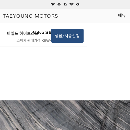
TAEYOUNG MOTORS
메뉴
Electric
Volvo S60
마일드 하이브리드
상담/시승신청
Plug-in hybrids
소비자 판매가격
KRW48,100,000
Mild hybrids
상담/시승신청
세일즈 컨설턴트
전시장 찾기
인증 중고차